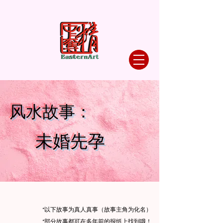
风水故事：
未婚先孕
*以下故事为真人真事（故事主角为化名）
*部分故事都可在多年前的报纸上找到哦！