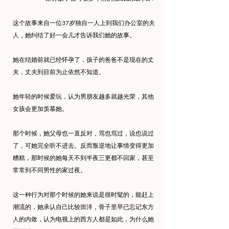
这个故事来自一位37岁独自一人上到我们办公室的夫
人，她纠结了好一会儿才告诉我们她的故事。
她在结婚前就已经怀孕了，孩子的爸爸不是现在的丈
夫，丈夫到目前为止依然不知道。
她年轻的时候爱玩，认为男朋友越多就越光荣，其他
女孩会更加羡慕她。
那个时候，她父母也一直反对，骂也骂过，说也说过
了，可她完全听不进去。反而叛逆地让事情变得更加
糟糕，那时候的她每天不到半夜三更都不回家，甚至
常常到不同男性的家过夜。
这一种行为对那个时候的她来说是很时髦的，能赶上
潮流的，她承认自己比较崇洋，骨子里早已忘记东方
人的内敛，认为电视上的西方人都是如此，为什么她